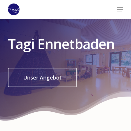
Skip
Menu
to
Close
main
Menu
content
Tagi Ennetbaden
Unser Angebot